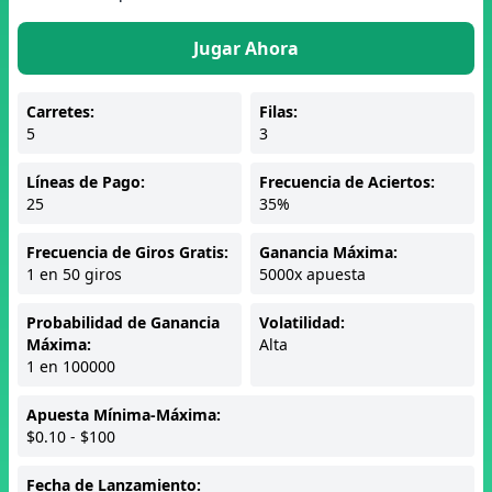
Jugar Ahora
Carretes:
Filas:
5
3
Líneas de Pago:
Frecuencia de Aciertos:
25
35%
Frecuencia de Giros Gratis:
Ganancia Máxima:
1 en 50 giros
5000x apuesta
Probabilidad de Ganancia
Volatilidad:
Máxima:
Alta
1 en 100000
Apuesta Mínima-Máxima:
$0.10 - $100
Fecha de Lanzamiento: