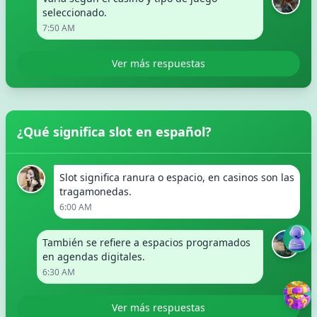
seleccionado.
7:50 AM
Ver más respuestas
¿Qué significa slot en español?
Slot significa ranura o espacio, en casinos son las
tragamonedas.
6:00 AM
También se refiere a espacios programados
en agendas digitales.
6:30 AM
Ver más respuestas