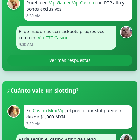
Prueba en
Vip Gamer Vip Casino
con RTP alto y
bonos exclusivos.
8:30 AM
Elige máquinas con jackpots progresivos
como en
Vip 777 Casino
.
9:00 AM
Ver más respuestas
¿Cuánto vale un slotting?
En
Casino Mex Vip
, el precio por slot puede ir
desde $1,000 MXN.
7:20 AM
Varía según el casino y tipo de juego