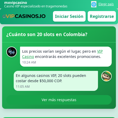
mxvipcasino
🌐
Elegir país
Casino VIP especializado en tragamonedas
Iniciar Sesión
Registrarse
¿Cuánto son 20 slots en Colombia?
Los precios varían según el lugar, pero en
VIP
Casino
encontrarás excelentes promociones.
10:24 AM
En algunos casinos VIP, 20 slots pueden
costar desde $50,000 COP.
11:05 AM
Ver más respuestas